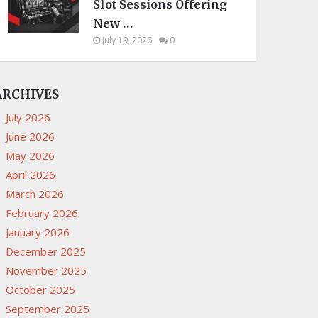
Slot Sessions Offering
New …
July 19, 2026
0
ARCHIVES
July 2026
June 2026
May 2026
April 2026
March 2026
February 2026
January 2026
December 2025
November 2025
October 2025
September 2025