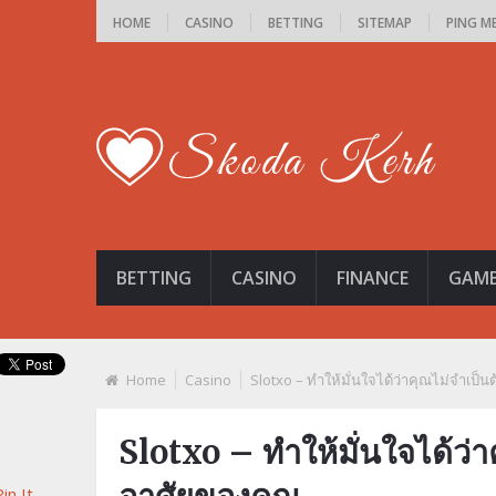
HOME
CASINO
BETTING
SITEMAP
PING M
BETTING
CASINO
FINANCE
GAMB
Home
Casino
Slotxo – ทำให้มั่นใจได้ว่าคุณไม่จำเป็นต
Slotxo – ทำให้มั่นใจได้ว่าคุ
in It