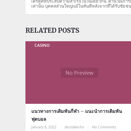
เครดิตที่ประสบความสำเร็จในวันเดียวกัน
คำนวณการเผ
เท่านั้น
บุคคลส่วนใหญ่แม้ในทันทีหลังจากที่ได้รับชัยชน
RELATED POSTS
CASINO
แนวทางการเดิมพันกีฬา – แนะนำการเดิมพัน
ฟุตบอล
January 8, 2022
|
skodakerho
|
No Comments