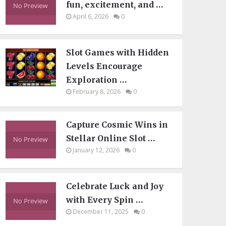
fun, excitement, and …
April 6, 2026
0
Slot Games with Hidden
Levels Encourage
Exploration …
February 8, 2026
0
Capture Cosmic Wins in
Stellar Online Slot …
January 12, 2026
0
Celebrate Luck and Joy
with Every Spin …
December 11, 2025
0