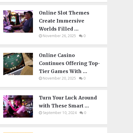
Online Slot Themes
Create Immersive
Worlds Filled …
November 26, 2025
0
Online Casino
Continues Offering Top-
Tier Games With …
November 20, 2025
0
Turn Your Luck Around
with These Smart …
September 10, 2024
0