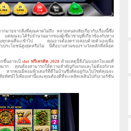
ากมายจากสิ่งที่คุณคาดไม่ถึง
หลายคนสงสัยเกี่ยวกับเรื่องนี้ซึ่ง
แต่คุณจะได้รับจำนวนมากของผู้เชี่ยวชาญที่เกี่ยวข้องกับทาง
ับทุกคนที่จะเข้าไป
คุณอาจต้องตรวจสอบด้วยตัวเองเพื่อ
รับประโยชน์สูงสุดหรือไม่
นี่คือบางส่วนของรางวัลหลักที่สล็อต
กขึ้นอาจเป็
slot ฟรีเครดิต 2020
ด้วยเหตุนี้จึงไม่แปลกใจเลยที่
างมาก
คุณต้องสามารถให้ความสำคัญกับเกมและไม่ต้องกังวล
หากคุณมีคอมพิวเตอร์ที่ดีในบ้านซึ่งติดอยู่กับเว็บไซต์คุณจะ
ิสัยทัศน์ไว้เพียงเท่านี้และคุณต้องดีที่จะเพลิดเพลินไปกับเวอร์ชัน