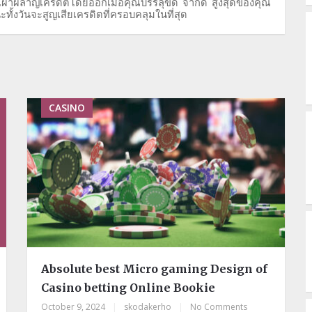
าผลาญเครดิตโดยออกเมื่อคุณบรรลุขีด
จำกัด
สูงสุดของคุณ
ะทั้งวันจะสูญเสียเครดิตที่ครอบคลุมในที่สุด
CASINO
Absolute best Micro gaming Design of
Casino betting Online Bookie
October 9, 2024
|
skodakerho
|
No Comments