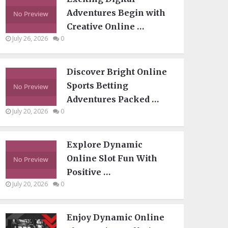
Adventures Begin with
Creative Online …
July 26, 2026
0
Discover Bright Online
Sports Betting
Adventures Packed …
July 20, 2026
0
Explore Dynamic
Online Slot Fun With
Positive …
July 20, 2026
0
Enjoy Dynamic Online