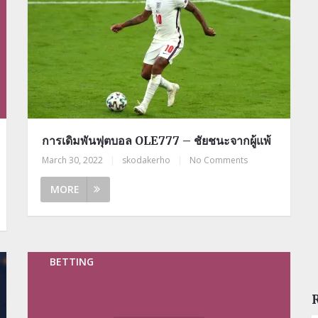
การเดิมพันฟุตบอล OLE777 – ชัยชนะจากผู้แพ้
March 30, 2022
|
skodakerho
|
No Comments
MORE
BETTING