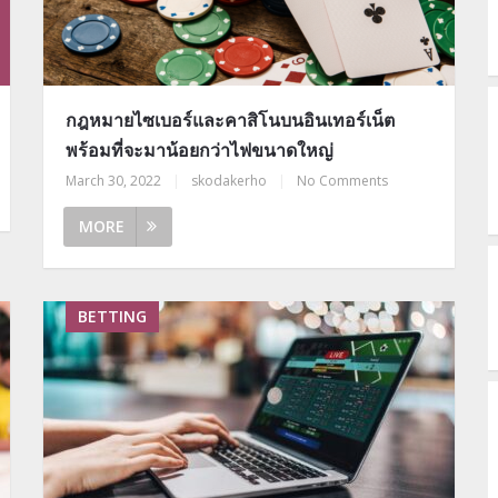
กฎหมายไซเบอร์และคาสิโนบนอินเทอร์เน็ต
พร้อมที่จะมาน้อยกว่าไฟขนาดใหญ่
March 30, 2022
|
skodakerho
|
No Comments
MORE
BETTING