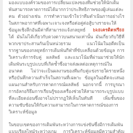
มองแบบองค์รวมของการเปลี่ยนแปลงของทีมช่วยให้นักเดิม
พันสามารถคาดการณ์ได้มากกว่าประสิทธิภาพของผู้เล่นแต่ละ
คน ตัวอย่างเช่น การทำความเข้าใจว่าทีมดำเนินการอย่างไร
ในสภาพอากาศที่เฉพาะเจาะจงหรือต่อคู่ต่อสู้บางรายจะให้
ข้อมูลเชิงลึกอันมีค่าที่สามารถแจ้งกลยุทธ์
bk8เครดิตฟรี88
ได้ มันไม่ได้เกี่ยวกับดวงดาวบนสนามเท่านั้น มันเกี่ยวกับวิธีที่
พวกเขาประสานกันเป็นหน่วยรวม แนวโน้มในอดีตเป็น
รากฐานของกลยุทธ์การเดิมพันกีฬาที่ขับเคลื่อนด้วยข้อมูล การ
วิเคราะห์การจับคู่ ผลลัพธ์ และแนวโน้มที่ผ่านมาช่วยให้นัก
เดิมพันระบุรูปแบบที่เกิดซ้ำซึ่งอาจส่งผลต่อเหตุการณ์ใน
อนาคต ไม่ว่าจะเป็นผลงานของทีมกับคู่แข่งรายใดรายหนึ่ง
หรือบันทึกความสำเร็จในสถานที่เฉพาะ ข้อมูลในอดีตจะเสนอ
แผนงานสำหรับการคาดการณ์ผลลัพธ์ นอกจากนี้ การบูรณา
การอัลกอริธึมการเรียนรู้ของเครื่องช่วยให้สามารถระบุรูปแบบ
ที่ละเอียดอ่อนซึ่งอาจไม่ปรากฏให้เห็นในทันที เพิ่มชั้นของ
ความซับซ้อนให้กับความสามารถในการคาดการณ์ของการ
วิเคราะห์ข้อมูล
ในขอบเขตของการเดิมพันระหว่างการแข่งขันซึ่งมีการเดิมพัน
แบบเรียลไทม์ระหว่างเกม การวิเคราะห์ข้อมูลมีความสำคัญ