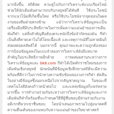
มากยิ่งขึ้น สถิติสด ควบคู่ไปกับการวิเคราะห์แบบเรียลไทม์
ช่วยให้นักเดิมพันสามารถปรับกลยุทธ์ได้ทันที ใช้ประโยชน์
จากแนวโน้มที่เกิดขึ้นใหม่ หรือใช้ประโยชน์จากจุดอ่อนในผล
งานของทีมฝ่ายตรงข้าม แม้ว่าการวิเคราะห์ข้อมูลจะเป็น
เครื่องมือที่มีประสิทธิภาพในการเพิ่มความแม่นยำของการเดิม
พันกีฬา แต่สิ่งสำคัญคือต้องตระหนักถึงข้อจำกัดของมัน กีฬา
เป็นสิ่งที่คาดเดาไม่ได้โดยเนื้อแท้ และเหตุการณ์ที่ไม่คาดฝันก็
ส่งผลต่อผลลัพธ์ได้ นอกจากนี้ คุณภาพและความถูกต้องของ
การป้อนข้อมูลลงในแบบจำลองการวิเคราะห์ยังมีบทบาท
สำคัญในประสิทธิภาพอีกด้วย การผสมผสานระหว่างการ
วิเคราะห์ข้อมูลและ
bk8.com
กีฬาได้เปิดศักราชใหม่ของการ
เดิมพันเชิงกลยุทธ์ นักพนันที่มีข้อมูลเชิงลึกทางสถิติจะมีความ
พร้อมที่ดีกว่าในการนำทางความซับซ้อนของวงการกีฬา ตัดสิน
ใจอย่างมีข้อมูลซึ่งนอกเหนือไปจากสัญชาตญาณ ในขณะที่
เทคโนโลยียังคงก้าวหน้าต่อไป และแหล่งข้อมูลก็แพร่หลาย
มากขึ้น การทำงานร่วมกันระหว่างการวิเคราะห์ข้อมูลและการ
เดิมพันกีฬาก็พร้อมที่จะกำหนดวิธีที่ผู้ชื่นชอบมีส่วนร่วมกับงาน
อดิเรกที่พวกเขาชื่นชอบ โดยนำเสนอภาพรวมไปสู่อนาคตที่
ความตื่นเต้นของเกมพบกับความแม่นยำของวิทยาศาสตร์