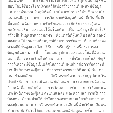
เดิมพันกีฬา นำเสนอความได้เปรียบเชิงกลยุทธ์ให้กับผู้ที่ชื่น
ชอบโดยใช้ประโยชน์จากสถิติเพื่อสร้างการเดิมพันที่มีข้อมูล
และการคำนวณ ในภูมิทัศน์แบบไดนามิกของกีฬา ซึ่งความไม่
แน่นอนมีอยู่มากมาย การวิเคราะห์ข้อมูลทำหน้าที่เป็นเข็มทิศ
ชี้แนะนักพนันผ่านความซับซ้อนของประสิทธิภาพของผู้เล่น
พลวัตของทีม และแนวโน้มในอดีต ปริมาณข้อมูลที่แท้จริงที่
สร้างขึ้นในอุตสาหกรรมกีฬา ตั้งแต่สถิติผู้เล่นไปจนถึงผลลัพธ์
ของเกม ให้ภาพรวมที่สมบูรณ์สำหรับการวิเคราะห์ แบบจำลอง
ทางสถิติขั้นสูงและอัลกอริธึมการเรียนรู้ของเครื่องจะกรอง
ข้อมูลอันมหาศาลนี้ โดยแยกรูปแบบและแนวโน้มที่มีความ
หมายที่อาจหลบเลี่ยงได้ด้วยตาเปล่า หนึ่งในประเด็นสำคัญที่
การวิเคราะห์ข้อมูลเป็นเลิศในการเดิมพันกีฬาคือการวิเคราะห์
ประสิทธิภาพของผู้เล่น ด้วยการพิจารณาสถิติของผู้เล่นแต่ละ
คนอย่างละเอียด นักวิเคราะห์สามารถระบุรูปแบบใน
ประสิทธิภาพ ประเมินความสม่ำเสมอ และคาดการณ์ความ
ก้าวหน้าที่อาจเกิดขึ้น การวัดผล เช่น การให้คะแนน
ประสิทธิภาพของผู้เล่น คะแนนเฉลี่ย และความสามารถในการ
ป้องกัน มีส่วนช่วยให้เข้าใจอย่างครอบคลุมเกี่ยวกับผลกระทบ
ของผู้เล่นต่อเกม การวิเคราะห์แบบละเอียดนี้ช่วยให้นักเดิมพัน
สามารถตัดสินใจได้อย่างรอบคอบและมีข้อมูลมากขึ้น ไม่ว่า