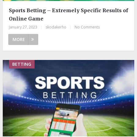
Sports Betting – Extremely Specific Results of
Online Game
January 27, 2023
|
skodakerho
|
No Comments
MORE
BETTING