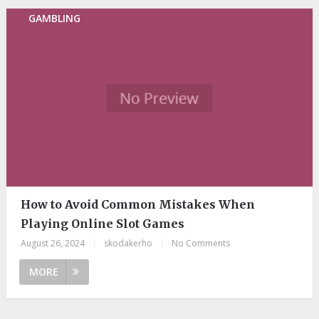
GAMBLING
How to Avoid Common Mistakes When
Playing Online Slot Games
August 26, 2024
|
skodakerho
|
No Comments
MORE