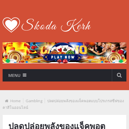
MENU
Home
Gambling
ปลดปล่อยพลังของแจ็คพอตแบบโปรเกรสซีฟของ
คาสิโนออนไลน์
ปลดปล่อยพลังของแจ็คพอต