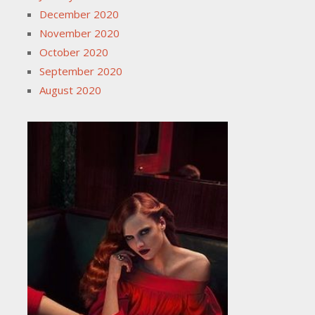
December 2020
November 2020
October 2020
September 2020
August 2020