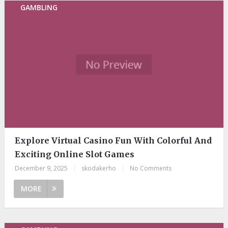
GAMBLING
Explore Virtual Casino Fun With Colorful And
Exciting Online Slot Games
December 9, 2025
|
skodakerho
|
No Comments
MORE