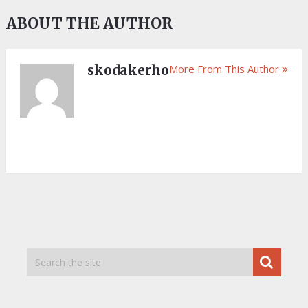
ABOUT THE AUTHOR
skodakerho
More From This Author