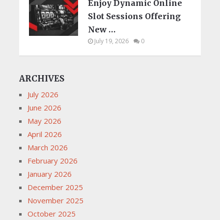
Enjoy Dynamic Online
Slot Sessions Offering
New …
July 19, 2026
0
ARCHIVES
July 2026
June 2026
May 2026
April 2026
March 2026
February 2026
January 2026
December 2025
November 2025
October 2025