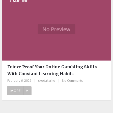
GAMBLING
Future Proof Your Online Gambling Skills
With Constant Learning Habits
February 6, 2026
|
skodakerho
|
No Comments
MORE