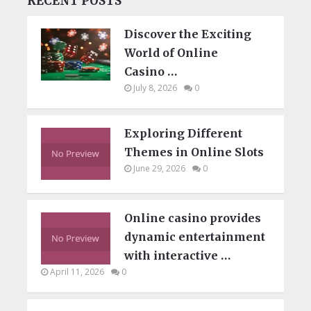
RECENT POSTS
Discover the Exciting
World of Online
Casino …
July 8, 2026
0
Exploring Different
Themes in Online Slots
June 29, 2026
0
Online casino provides
dynamic entertainment
with interactive …
April 11, 2026
0