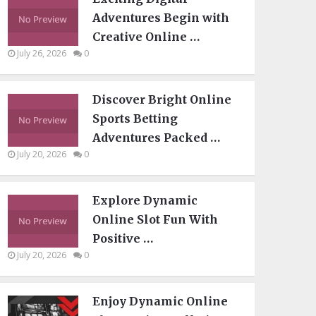
Adventures Begin with
Creative Online …
July 26, 2026
0
Discover Bright Online
Sports Betting
Adventures Packed …
July 20, 2026
0
Explore Dynamic
Online Slot Fun With
Positive …
July 20, 2026
0
Enjoy Dynamic Online