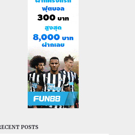
RECENT POSTS