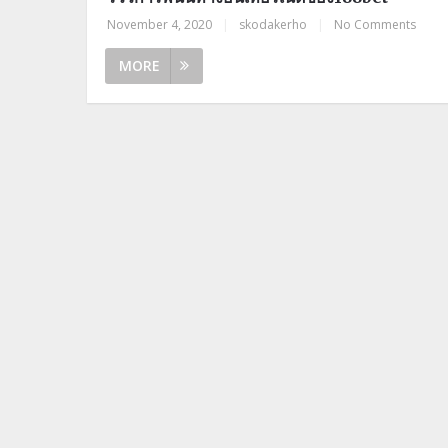
November 4, 2020
|
skodakerho
|
No Comments
MORE