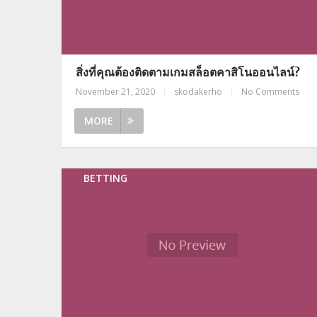
สิ่งที่คุณต้องติดตามเกมสล็อตคาสิโนออนไลน์?
November 21, 2020
|
skodakerho
|
No Comments
MORE
BETTING