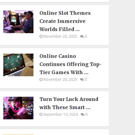
Online Slot Themes
Create Immersive
Worlds Filled …
November 26, 2025
0
Online Casino
Continues Offering Top-
Tier Games With …
November 20, 2025
0
Turn Your Luck Around
with These Smart …
September 10, 2024
0