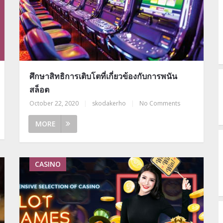
ศึกษาสิทธิการเติบโตที่เกี่ยวข้องกับการพนัน
สล็อต
October 22, 2020
|
skodakerho
|
No Comments
MORE
CASINO