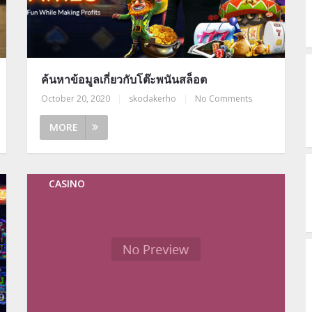
ค้นหาข้อมูลเกี่ยวกับโต๊ะพนันสล็อต
October 20, 2020
|
skodakerho
|
No Comments
MORE
CASINO