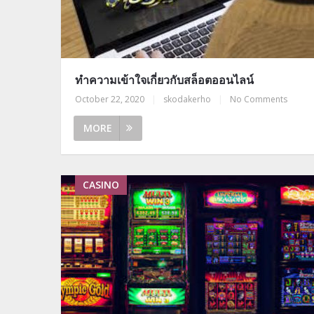
ทำความเข้าใจเกี่ยวกับสล็อตออนไลน์
October 22, 2020
|
skodakerho
|
No Comments
MORE
CASINO