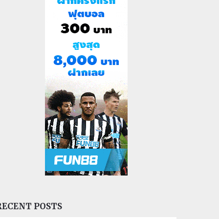
RECENT POSTS