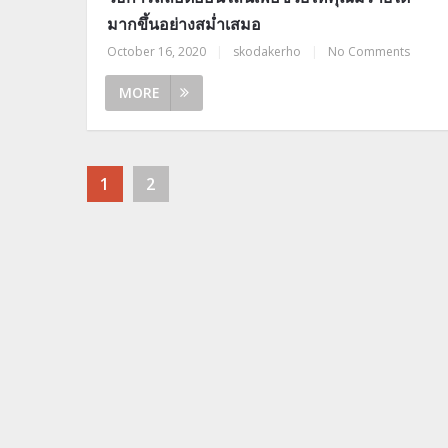
มากขึ้นอย่างสม่ำเสมอ
October 16, 2020
|
skodakerho
|
No Comments
MORE
1
2