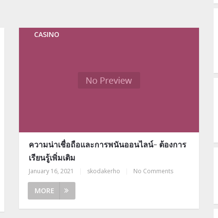
CASINO
ความน่าเชื่อถือและการพนันออนไลน์- ต้องการ
เรียนรู้เพิ่มเติม
January 16, 2021
|
skodakerho
|
No Comments
MORE