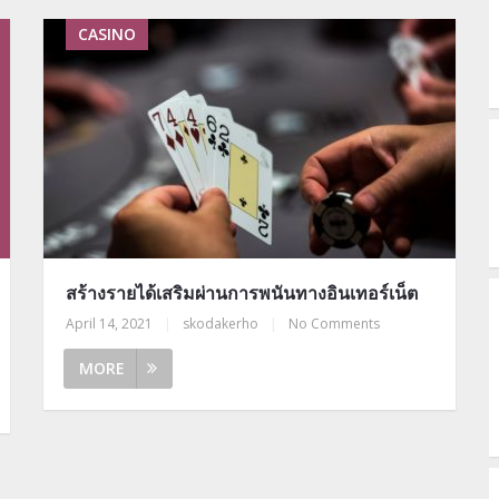
CASINO
สร้างรายได้เสริมผ่านการพนันทางอินเทอร์เน็ต
April 14, 2021
|
skodakerho
|
No Comments
MORE