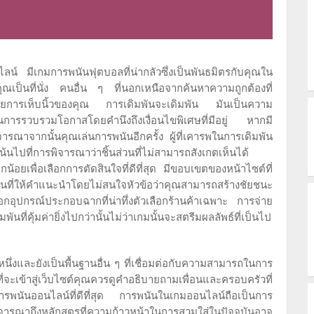
นไลน์ มีเกมการพนันฟุตบอลที่น่ากลัวซึ่งเป็นพันธมิตรกับคุณใน
ณเป็นที่นั่ง คนอื่น ๆ ที่นอกเหนือจากค้นหาความถูกต้องที่
รด้วยการเห็บนิ้วของคุณ การเดิมพันจะเดิมพัน มันเป็นความ
ือเป็นการรวบรวมโอกาสโดยคำนึงถึงเงื่อนไขพิเศษที่มีอยู่ หากมี
ิจารณาจากนั้นคุณเล่นการพนันอีกครั้ง ผู้ที่เคารพในการเดิมพัน
เน้นไปที่การพิจารณาว่าชิ้นส่วนที่ไม่สามารถสังเกตเห็นได้
ล็กน้อยเพื่อเลือกการตัดสินใจที่ดีที่สุด มีขอบเขตของหน้าไซต์ที่
่ให้คำแนะนำโดยไม่สนใจหัวข้อว่าคุณสามารถสร้างชัยชนะ
ลือกอุปกรณ์ประกอบฉากที่น่าทึ่งตัวเลือกร้านค้าเฉพาะ การจ่าย
ันที่คุ้มค่ายิ่งไปกว่านั้นไม่ว่าเกมนั้นจะสตรีมผลลัพธ์ที่เป็นไป
นึ่งและยังเป็นพื้นฐานอื่น ๆ ที่เชื่อมต่อกับความสามารถในการ
ะเข้าสู่เว็บไซต์คุณควรดูคำอธิบายถามเพื่อนและครอบครัวที่
รพนันออนไลน์ที่ดีที่สุด การพนันในเกมออนไลน์ถือเป็นการ
จารณาถึงหลักสูตรที่ความก้าวหน้าในการสวมใส่ในปัจจุบันอาจ