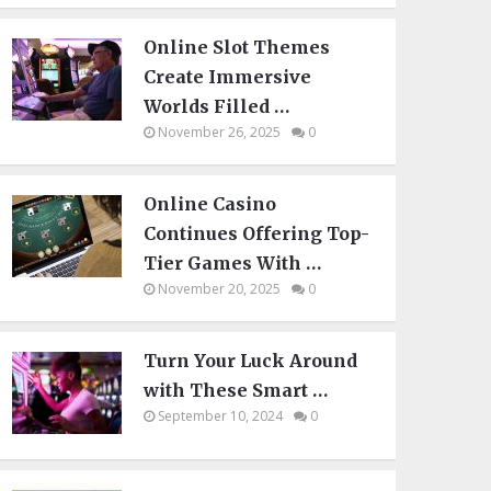
Online Slot Themes
Create Immersive
Worlds Filled …
November 26, 2025
0
Online Casino
Continues Offering Top-
Tier Games With …
November 20, 2025
0
Turn Your Luck Around
with These Smart …
September 10, 2024
0