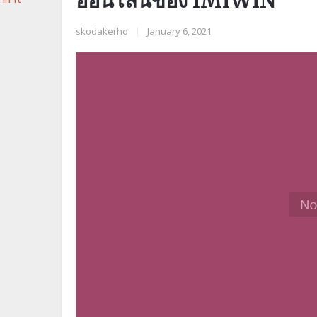
ออนไลน์ของ IMIWIN
skodakerho
|
January 6, 2021