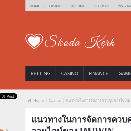
HOME
CASINO
BETTING
SITEMAP
PING M
BETTING
CASINO
FINANCE
GAMB
Home
Casino
แนวทางในการจัดการควบคุมการใช้เว็บ
แนวทางในการจัดการควบคุ
in It