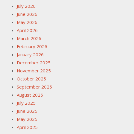
July 2026
June 2026
May 2026
April 2026
March 2026
February 2026
January 2026
December 2025
November 2025
October 2025
September 2025
August 2025
July 2025
June 2025
May 2025
April 2025