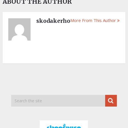
ABOUT THE AUTHOR
skodakerho
More From This Author