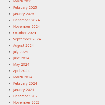
March 2025
February 2025
January 2025
December 2024
November 2024
October 2024
September 2024
August 2024
July 2024
June 2024
May 2024
April 2024
March 2024
February 2024
January 2024
December 2023
November 2023