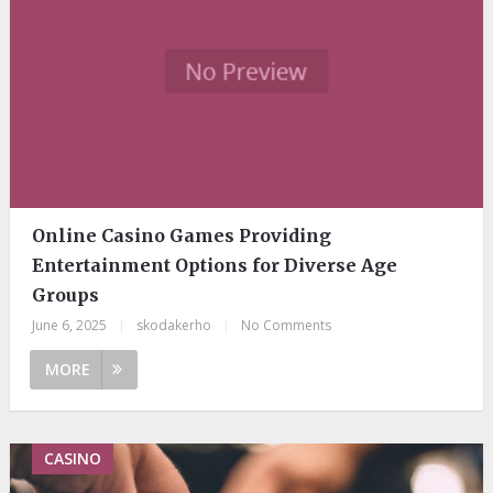
Online Casino Games Providing
Entertainment Options for Diverse Age
Groups
June 6, 2025
|
skodakerho
|
No Comments
MORE
CASINO