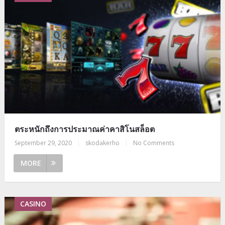
ตระหนักถึงการประมาณค่าคาสิโนสล็อต
September 29, 2020
|
skodakerho
|
No Comments
MORE
CASINO