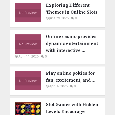
Exploring Different
Themes in Online Slots
June 29, 2026
0
Online casino provides
dynamic entertainment
with interactive …
April 11, 2026
0
Play online pokies for
fun, excitement, and …
April 6, 2026
0
Slot Games with Hidden
Levels Encourage