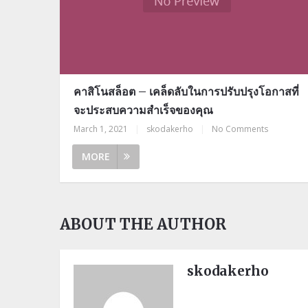
คาสิโนสล็อต – เคล็ดลับในการปรับปรุงโอกาสที่
จะประสบความสำเร็จของคุณ
March 1, 2021
|
skodakerho
|
No Comments
MORE
ABOUT THE AUTHOR
skodakerho