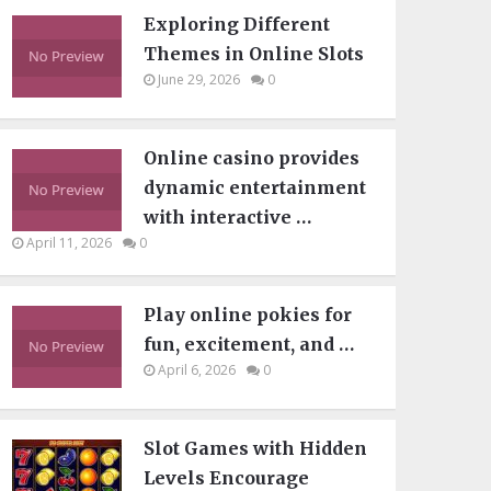
Exploring Different
Themes in Online Slots
June 29, 2026
0
Online casino provides
dynamic entertainment
with interactive …
April 11, 2026
0
Play online pokies for
fun, excitement, and …
April 6, 2026
0
Slot Games with Hidden
Levels Encourage