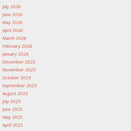
July 2026
June 2026
May 2026
April 2026
March 2026
February 2026
January 2026
December 2025
November 2025
October 2025
September 2025
August 2025
July 2025
June 2025
May 2025
April 2025