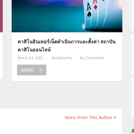
คาสิโนอินเทอร์เน็ตดำเนินการและตั้งค่า สถาบัน
คาสิโนออนไลน์
March 24, 2021
|
skodakerho
|
No Comments
MORE
More From This Author