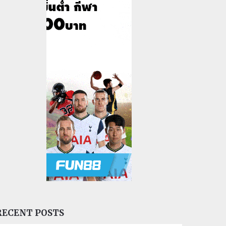
RECENT POSTS