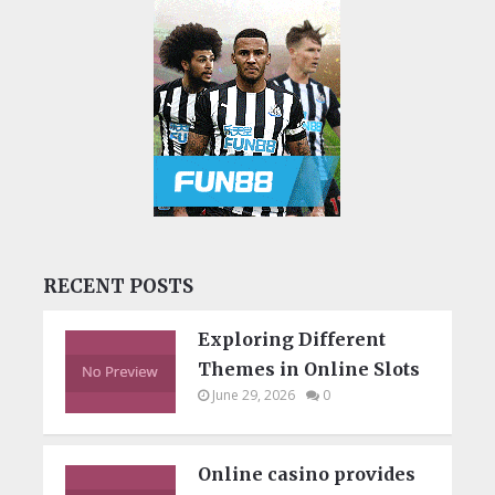
RECENT POSTS
Exploring Different
Themes in Online Slots
June 29, 2026
0
Online casino provides