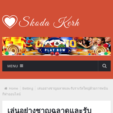
MENU
Home
Betting
เล่นอย่างชาญฉลาดและรับรางวัลใหญ่ด้วยการพนัน
กีฬาออนไลน์
เล่นอย่างชาญฉลาดและรับ