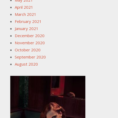
April 2021
March 2021
February 2021
January 2021
December 2020
November 2020
October 2020
September 2020
August 2020