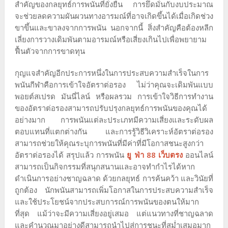
สำคัญของกลยุทธ์การพนันที่ยั่งยืน การยึดมั่นกับงบประมาณ
จะช่วยลดความผันผวนทางอารมณ์ที่อาจเกิดขึ้นได้เมื่อเกิดช่วง
ขาขึ้นและขาลงจากการพนัน นอกจากนี้ สิ่งสำคัญคือต้องหลีก
เลี่ยงการวางเดิมพันตามอารมณ์หรือเสี่ยงเกินไปเพื่อพยายาม
ฟื้นตัวจากการขาดทุน
กุญแจสำคัญอีกประการหนึ่งในการประสบความสำเร็จในการ
พนันกีฬาคือการเข้าใจอัตราต่อรอง ไม่ว่าคุณจะเดิมพันแบบ
พอยต์สเปรด มันนี่ไลน์ หรือผลรวม การเข้าใจวิธีการทำงาน
ของอัตราต่อรองสามารถปรับปรุงกลยุทธ์การพนันของคุณได้
อย่างมาก การพนันแต่ละประเภทมีความเสี่ยงและระดับผล
ตอบแทนที่แตกต่างกัน และการรู้วิธีวิเคราะห์อัตราต่อรอง
สามารถช่วยให้คุณระบุการพนันที่มีค่าที่มีโอกาสชนะสูงกว่า
อัตราต่อรองได้ สรุปแล้ว การพนัน
ยู ฟ่า 88 เว็บตรง
ออนไลน์
สามารถเป็นกิจกรรมที่สนุกสนานและอาจทำกำไรได้หาก
ดำเนินการอย่างชาญฉลาด ด้วยกลยุทธ์ การค้นคว้า และวินัยที่
ถูกต้อง นักพนันสามารถเพิ่มโอกาสในการประสบความสำเร็จ
และใช้ประโยชน์จากประสบการณ์การพนันของตนให้มาก
ที่สุด แม้ว่าจะมีความเสี่ยงอยู่เสมอ แต่แนวทางที่ชาญฉลาด
และคำนวณมาอย่างดีสามารถนำไปสู่การชนะที่สม่ำเสมอมาก