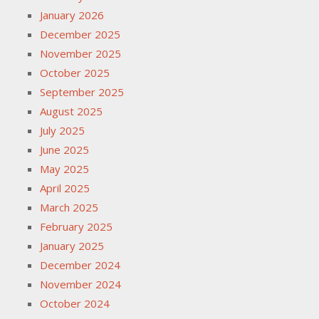
January 2026
December 2025
November 2025
October 2025
September 2025
August 2025
July 2025
June 2025
May 2025
April 2025
March 2025
February 2025
January 2025
December 2024
November 2024
October 2024