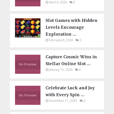
April 6, 2026
0
Slot Games with Hidden
Levels Encourage
Exploration …
February 8, 2026
0
Capture Cosmic Wins in
Stellar Online Slot …
January 12, 2026
0
Celebrate Luck and Joy
with Every Spin …
December 11, 2025
0