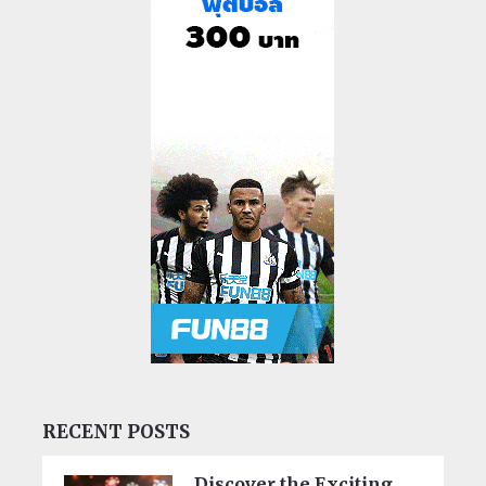
RECENT POSTS
Discover the Exciting