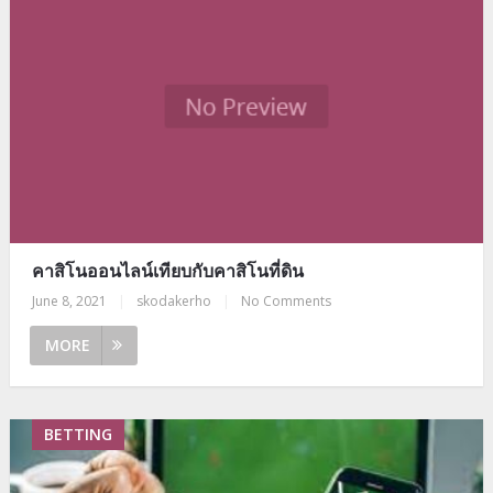
คาสิโนออนไลน์เทียบกับคาสิโนที่ดิน
June 8, 2021
|
skodakerho
|
No Comments
MORE
BETTING