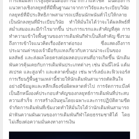
การเพิ่มผลกำไรสูงสุดนั้นต้องการมากกว่าแค่โชค มันต้องการ
แนวทางเชิงกลยุทธ์ที่มีพื้นฐานมาจากการวิจัยและระเบียบวินัย
กลยุทธ์ที่มีประสิทธิภาพสามารถเปลี่ยนนักพนันทั่วไปให้กลาย
เป็นนักลงทุนที่มีระเบียบวินัย ทำให้มั่นใจได้ว่าจะได้ผลลัพธ์ที่
สม่ำเสมอและมีกำไรมากขึ้น ประการแรกและสำคัญที่สุด การ
ทำความเข้าใจพื้นฐานของการเดิมพันกีฬาเป็นสิ่งสำคัญ ซึ่งรวม
ถึงการเข้าใจแนวคิดเรื่องอัตราต่อรอง ซึ่งแสดงถึงการ
ประมาณค่าของเจ้ามือรับแทงเกี่ยวกับความน่าจะเป็นของ
ผลลัพธ์ และส่งผลโดยตรงต่อผลตอบแทนที่อาจเกิดขึ้น นักเดิม
พันควรคุ้นเคยกับการเดิมพันประเภทต่างๆ เช่น มันนี่ไลน์ แต้ม
สเปรด และสูง/ต่ำ และตลาดขั้นสูง เช่น พาร์เลย์และฟิวเจอร์ส
การเรียนรู้พื้นฐานเหล่านี้ช่วยให้นักเดิมพันสามารถตัดสินใจ
อย่างมีข้อมูลและหลีกเลี่ยงข้อผิดพลาดทั่วไป การจัดการแบ๊งค์
เป็นอีกหนึ่งองค์ประกอบสำคัญของกลยุทธ์การเดิมพันที่ประสบ
ความสำเร็จ การสร้างเงินทุนโดยเฉพาะและการปฏิบัติตามขีด
จำกัดการเดิมพันที่เข้มงวดทำให้มั่นใจได้ว่านักเดิมพันสามารถ
ฝ่าฟันความผันผวนของการเดิมพันกีฬาโดยธรรมชาติได้ โดย
ไม่เสี่ยงต่อความมั่นคงทางการเงิน