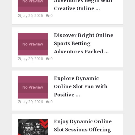
Adventures Begin with
Creative Online …
July 26, 2026
0
Discover Bright Online
Sports Betting
Adventures Packed …
July 20, 2026
0
Explore Dynamic
Online Slot Fun With
Positive …
July 20, 2026
0
Enjoy Dynamic Online
Slot Sessions Offering