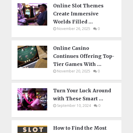
Online Slot Themes
Create Immersive
Worlds Filled …
November 26, 2025
0
Online Casino
Continues Offering Top-
Tier Games With …
November 20, 2025
0
Turn Your Luck Around
with These Smart …
September 10, 2024
0
How to Find the Most