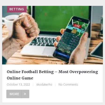
BETTING
Online Football Betting – Most Overpowering
Online Game
October 13, 2022
|
skodakerho
|
No Comments
MORE