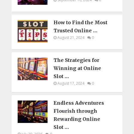
How to Find the Most
Trusted Online …
August 21, 2024
0
The Strategies for
Winning at Online
Slot …
August 17, 2024
0
Endless Adventures
Flourish through
Rewarding Online
Slot …