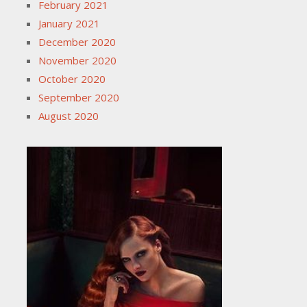
February 2021
January 2021
December 2020
November 2020
October 2020
September 2020
August 2020