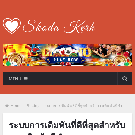
MENU
Home
Betting
ระบบการเดิมพันที่ดีที่สุดสำหรับการเดิมพันกีฬา
ระบบการเดิมพันที่ดีที่สุดสำหรับ