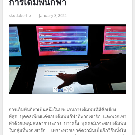
การเดิมพันกีฬา
skodakerho
|
January 8, 2022
การเดิมพันกีฬาเป็นหนึ่งในประเภทการเดิมพันที่มีชื่อเสียง
ที่สุด บุคคลเพียงแค่ชอบเดิมพันกีฬาที่พวกเขารัก และพวกเขา
ทำด้วยเหตุผลหลายประการ บางครั้ง บุคคลมักจะชอบเดิมพัน
ในกลุ่มที่พวกเขารัก เพราะพวกเขาคิดว่ามันเป็นอีกวิธีหนึ่งใน