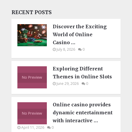
RECENT POSTS
Discover the Exciting
World of Online
Casino …
July 8, 2026
0
Exploring Different
Themes in Online Slots
June 29, 2026
0
Online casino provides
dynamic entertainment
with interactive …
April 11, 2026
0