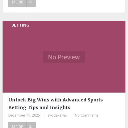
MORE
BETTING
Unlock Big Wins with Advanced Sports
Betting Tips and Insights
December 11, 2025
|
skodakerho
|
No Comments
MORE