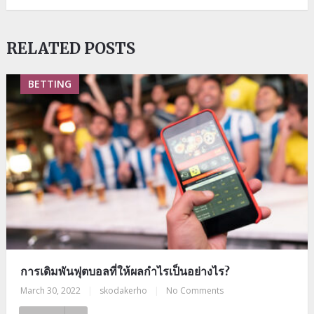
RELATED POSTS
BETTING
การเดิมพันฟุตบอลที่ให้ผลกำไรเป็นอย่างไร?
March 30, 2022
|
skodakerho
|
No Comments