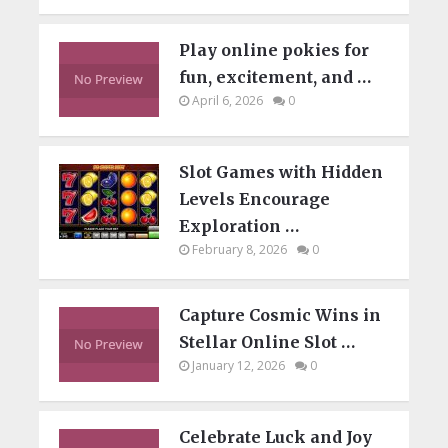
Play online pokies for
fun, excitement, and …
April 6, 2026
0
Slot Games with Hidden
Levels Encourage
Exploration …
February 8, 2026
0
Capture Cosmic Wins in
Stellar Online Slot …
January 12, 2026
0
Celebrate Luck and Joy