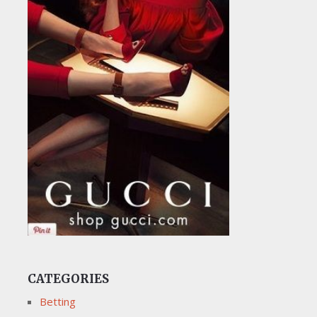
CATEGORIES
Betting